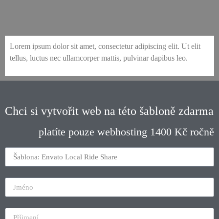
envato-28-local-ride-share-our-team
envato-28-local-ride-share-vehicles
envato-28-local-ride-share-safety-2
envato-28-local-ride-share-features
envato-28-local-ride-share-home-1
envato-28-local-ride-share-home-2
envato-28-local-ride-share-about-2
envato-28-local-ride-share-contact
envato-28-local-ride-share-pricing
envato-28-local-ride-share-safety
envato-28-local-ride-share-about
Lorem ipsum dolor sit amet, consectetur adipiscing elit. Ut elit
tellus, luctus nec ullamcorper mattis, pulvinar dapibus leo.
Chci si vytvořit web na této šabloně zdarma
platíte pouze webhosting 1400 Kč ročně