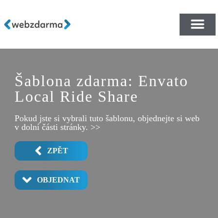
PŘEHLED ŠABLON ZDA
E-SHOP RYCHLE A ZDA
Šablona zdarma: Envato
Local Ride Share
Pokud jste si vybrali tuto šablonu, objednejte si web
v dolní části stránky. >>
ZPĚT
OBJEDNAT
OUR TEAM
FEATURES
VEHICLES
CONTACT
SAFETY 2
ABOUT 2
PRICING
SAFETY
HOME 1
HOME 2
ABOUT