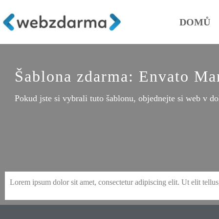
DOMŮ
Šablona zdarma: Envato Mar
Pokud jste si vybrali tuto šablonu, objednejte si web v do
en
Lorem ipsum dolor sit amet, consectetur adipiscing elit. Ut elit tellu