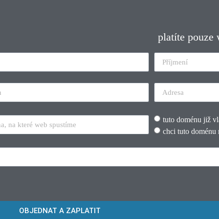
platíte pouze
tuto doménu již v
chci tuto doménu 
OBJEDNAT A ZAPLATIT