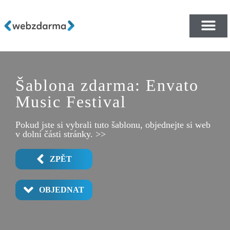
PŘEHLED ŠABLON ZDA
E-SHOP RYCHLE A ZDA
Šablona zdarma: Envato
Music Festival
Pokud jste si vybrali tuto šablonu, objednejte si web
v dolní části stránky. >>
ZPĚT
OBJEDNAT
LOCATION & VENUE 2
PHOTO & VIDEO
SCHEDULE 1
SCHEDULE 2
TICKETS 1
TICKETS 2
ABOUT US
LINEUP 2
LINEUP 1
HOME 1
HOME 2
HOME 3
HOME 4
HOME 5
POPUP
GUIDE