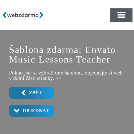
PŘEHLED ŠABLON ZDA
E-SHOP RYCHLE A ZDA
Šablona zdarma: Envato
Music Lessons Teacher
Pokud jste si vybrali tuto šablonu, objednejte si web
v dolní části stránky. >>
ZPĚT
OBJEDNAT
CONTACT 2 PRO
VIDEO LESSONS
COURSES 2 PRO
TESTIMONIALS
COMING SOON
HOME 2 PRO
HOME 4 PRO
CONTACT 1
COURSES 1
ABOUT 1
ABOUT 2
PRICING
HOME 1
HOME 3
FAQ