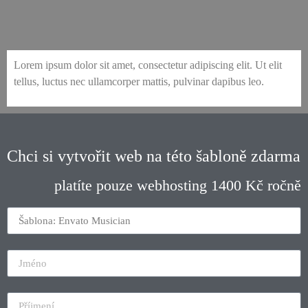
envato-81-musician-contact-&-booking
envato-81-musician-tour-with-sidebar
envato-81-musician-member-profile
envato-81-musician-promo-single
envato-81-musician-releases-pro
envato-81-musician-album-pro
envato-81-musician-biography
envato-81-musician-home-1
envato-81-musician-home-2
envato-81-musician-home-3
envato-81-musician-home-4
envato-81-musician-popup
envato-81-musician-lineup
envato-81-musician-diary
envato-81-musician-tour
Lorem ipsum dolor sit amet, consectetur adipiscing elit. Ut elit
tellus, luctus nec ullamcorper mattis, pulvinar dapibus leo.
Chci si vytvořit web na této šabloně zdarma
platíte pouze webhosting 1400 Kč ročně