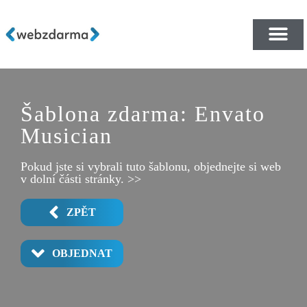
PŘEHLED ŠABLON ZDA
E-SHOP RYCHLE A ZDA
Šablona zdarma: Envato
Musician
Pokud jste si vybrali tuto šablonu, objednejte si web
v dolní části stránky. >>
ZPĚT
OBJEDNAT
CONTACT & BOOKING
TOUR WITH SIDEBAR
MEMBER PROFILE
PROMO SINGLE
RELEASES PRO
BIOGRAPHY
ALBUM PRO
HOME 1
HOME 2
HOME 3
HOME 4
LINEUP
POPUP
DIARY
TOUR