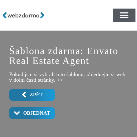
PŘEHLED ŠABLON ZDA
E-SHOP RYCHLE A ZDA
Šablona zdarma: Envato
Real Estate Agent
Pokud jste si vybrali tuto šablonu, objednejte si web
v dolní části stránky. >>
ZPĚT
OBJEDNAT
PROPERTY LISTENING ARCHIEVE
PROPERTY LISTENING SINGLE 2
PROPERTY LISTENING SINGLE
CONTACT US
ABOUT US 2
AMENITIES
ABOUT US
AGENTS
HOME 2
POPUP
HOME