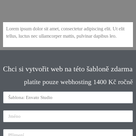
envato-43-studio-recordings-pro
envato-43-studio-pricing-pro
envato-43-studio-about-us-2
envato-43-studio-studio-pro
envato-43-studio-about-us
envato-43-studio-services
envato-43-studio-home-1
envato-43-studio-home-2
envato-43-studio-home-3
envato-43-studio-contact
Lorem ipsum dolor sit amet, consectetur adipiscing elit. Ut elit
tellus, luctus nec ullamcorper mattis, pulvinar dapibus leo.
Chci si vytvořit web na této šabloně zdarma
platíte pouze webhosting 1400 Kč ročně