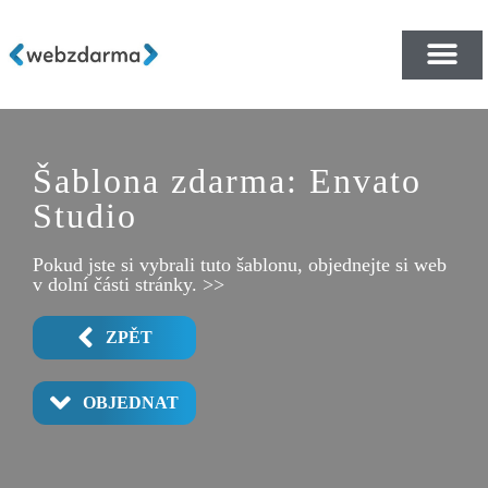
PŘEHLED ŠABLON ZDA
E-SHOP RYCHLE A ZDA
Šablona zdarma: Envato
Studio
Pokud jste si vybrali tuto šablonu, objednejte si web
v dolní části stránky. >>
ZPĚT
OBJEDNAT
RECORDINGS PRO
PRICING PRO
STUDIO PRO
ABOUT US 2
ABOUT US
SERVICES
CONTACT
HOME 1
HOME 2
HOME 3