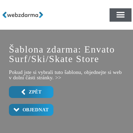
PŘEHLED ŠABLON ZDA
E-SHOP RYCHLE A ZDA
Šablona zdarma: Envato
Surf/Ski/Skate Store
Pokud jste si vybrali tuto šablonu, objednejte si web
v dolní části stránky. >>
ZPĚT
OBJEDNAT
BOARD DETAIL 1
BOARD DETAIL 2
BOARD DETAIL 3
BOARD LIST 1
BOARD LIST 2
CONTACT 2
ABOUT US
CONTACT
HOME 1
HOME 2
HOME 3
HOME 4
HOME 5
HOME 6
POPUP