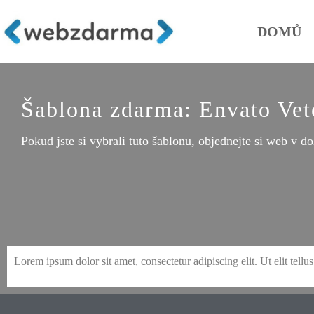
DOMŮ
Šablona zdarma: Envato Vet
Pokud jste si vybrali tuto šablonu, objednejte si web v do
S
en
e
e
e
e
Lorem ipsum dolor sit amet, consectetur adipiscing elit. Ut elit tellu