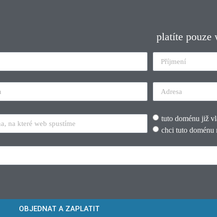
platíte pouze
tuto doménu již v
chci tuto doménu 
OBJEDNAT A ZAPLATIT