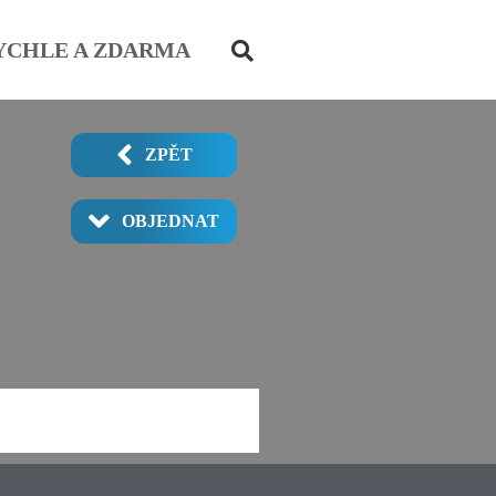
YCHLE A ZDARMA
ZPĚT
OBJEDNAT