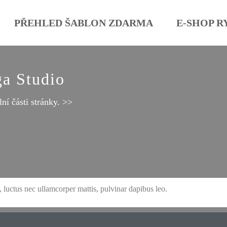
PŘEHLED ŠABLON ZDARMA
E-SHOP R
a Studio
lní části stránky. >>
TESTIMONIAL
PRESENTERS
PROGRAMS
CALENDAR
OUR TEAM
BENEFITS
SERVICES
CONTACT
GALLERY
CLASSES
ABOUT 1
ABOUT 2
PRICING
EVENTS
HOME 1
HOME 2
HOME 3
SERIES
EVENT
POPUP
POSES
nvato-125-yoga-studio-yoga-testimonial
envato-125-yoga-studio-yoga-presenters
envato-125-yoga-studio-yoga-programs
envato-125-yoga-studio-yoga-our-team
envato-125-yoga-studio-yoga-calendar
envato-125-yoga-studio-yoga-services
envato-125-yoga-studio-yoga-benefits
envato-125-yoga-studio-yoga-home-1
envato-125-yoga-studio-yoga-home-2
envato-125-yoga-studio-yoga-home-3
envato-125-yoga-studio-yoga-about-1
envato-125-yoga-studio-yoga-about-2
envato-125-yoga-studio-yoga-contact
envato-125-yoga-studio-yoga-pricing
envato-125-yoga-studio-yoga-classes
envato-125-yoga-studio-yoga-gallery
envato-125-yoga-studio-yoga-events
envato-125-yoga-studio-yoga-popup
envato-125-yoga-studio-yoga-series
envato-125-yoga-studio-yoga-poses
envato-125-yoga-studio-yoga-event
s, luctus nec ullamcorper mattis, pulvinar dapibus leo.