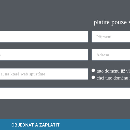
platíte pouze
tuto doménu již v
chci tuto doménu 
OBJEDNAT A ZAPLATIT